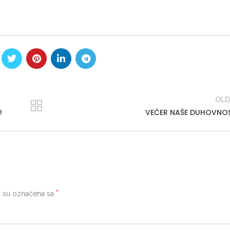
OLD
!
VEČER NAŠE DUHOVNOS
*
 su označena sa