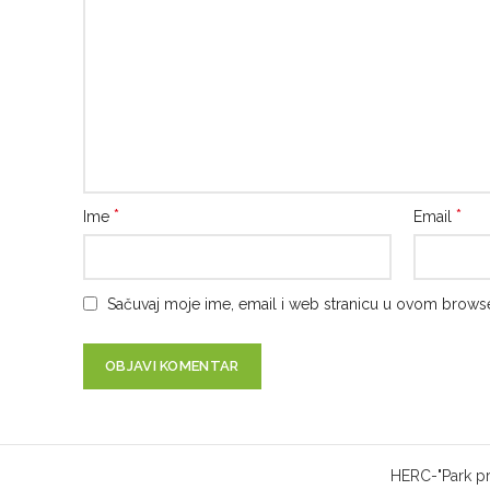
*
*
Ime
Email
Sačuvaj moje ime, email i web stranicu u ovom brow
HERC-"Park prij