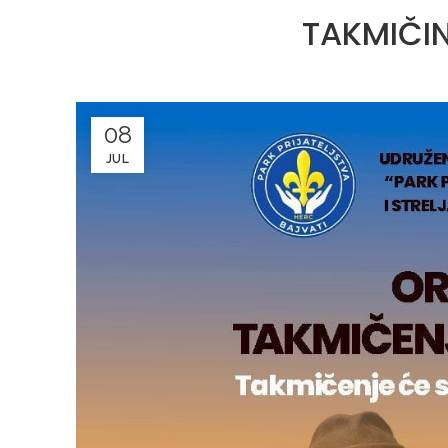
TAKMIČIN
08
JUL