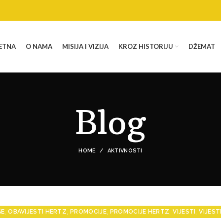
ETNA
O NAMA
MISIJA I VIZIJA
KROZ HISTORIJU
DŽEMAT
Blog
HOME
AKTIVNOSTI
,
,
,
,
,
ŠE
OBAVIJESTI HERTZ
PROMOCIJE
PROMOCIJE HERTZ
VIJESTI
VIJEST