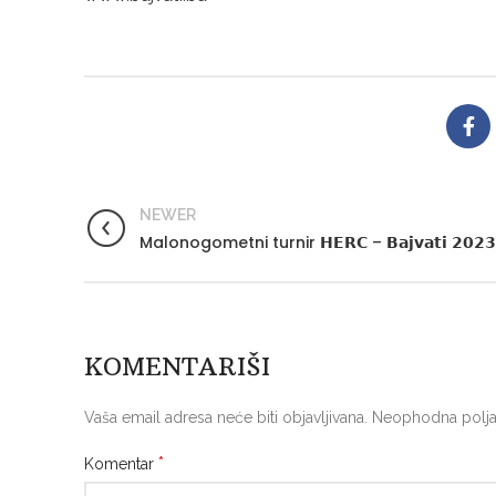
NEWER
Malonogometni turnir 𝗛𝗘𝗥𝗖 – 𝗕𝗮𝗷𝘃𝗮𝘁𝗶 𝟮𝟬𝟮𝟯
KOMENTARIŠI
Vaša email adresa neće biti objavljivana.
Neophodna polja
*
Komentar