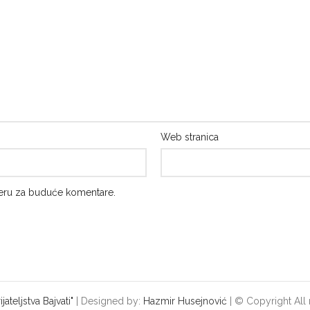
Web stranica
seru za buduće komentare.
ateljstva Bajvati"
| Designed by:
Hazmir Husejnović
| © Copyright All 