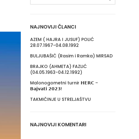
NAJNOVIJI ČLANCI
AZEM ( HAJRA I JUSUF) POLIĆ
28.07.1967-04.08.1992
BULJUBAŠIĆ (Rasim i Ramka) MIRSAD
BRAJKO (AHMETA) FAZLIĆ
(04.05.1963-04.12.1992)
Malonogometni turnir 𝗛𝗘𝗥𝗖 –
𝗕𝗮𝗷𝘃𝗮𝘁𝗶 𝟮𝟬𝟮𝟯!
TAKMIČINJE U STRELJAŠTVU
NAJNOVIJI KOMENTARI