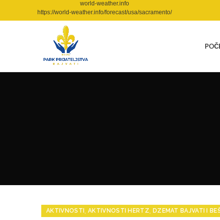
world-weather.info
https://world-weather.info/forecast/usa/sacramento/
POČ
,
,
AKTIVNOSTI
AKTIVNOSTI HERTZ
DZEMAT BAJVATI I BE