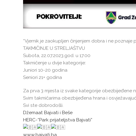
“Vjernik je zaokupljen činjenjem dobra i ne poznaje
TAKMIČINJE U STRELJAŠTVU
Subota, 22.07.2023.god. u 17.00
Takmičenje u dvije kategorije:
Juniori 10-20 godina
Seniori 21+ godina
Za prva 3 mjesta iz svake kategorije obezbijeđene n
Svim takmičarima obezbijeđena hrana i osvježavajuć
Svi ste dobrodošli.
Džemaat Bajvati i Beše
HERC-“Park prijateljstva Bajvati”
www.bajvati.ba