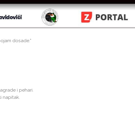
 pojam dosade.”
agrade i pehari.
i napitak.