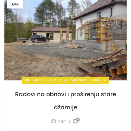
APR
,
,
AKTIVNOSTI HERTZ
VIJESTI
VIJESTI HERTZ
Radovi na obnovi i proširenju stare
džamije
0
Admin