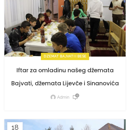
DZEMAT BAJVATI I BEŠE
Iftar za omladinu našeg džemata
Bajvati, džemata Lijevče i Sinanovića
koje doniralo udruženje Dobro.ba
0
Admin
18