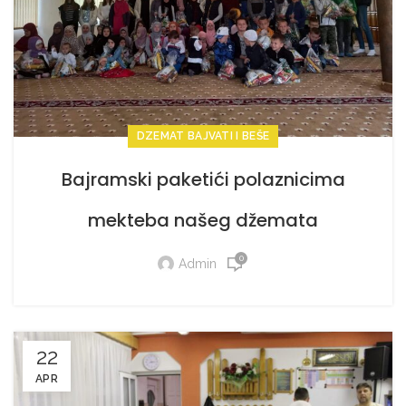
DZEMAT BAJVATI I BEŠE
Bajramski paketići polaznicima
mekteba našeg džemata
0
Admin
22
APR