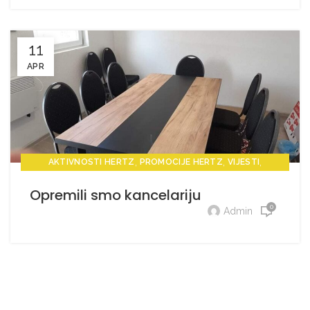
11
APR
,
,
,
AKTIVNOSTI HERTZ
PROMOCIJE HERTZ
VIJESTI
VIJESTI HERTZ
Opremili smo kancelariju
0
Admin