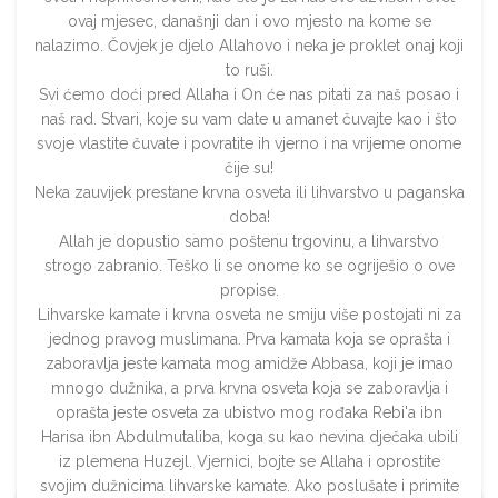
ovaj mjesec, današnji dan i ovo mjesto na kome se
nalazimo. Čovjek je djelo Allahovo i neka je proklet onaj koji
to ruši.
Svi ćemo doći pred Allaha i On će nas pitati za naš posao i
naš rad. Stvari, koje su vam date u amanet čuvajte kao i što
svoje vlastite čuvate i povratite ih vjerno i na vrijeme onome
čije su!
Neka zauvijek prestane krvna osveta ili lihvarstvo u paganska
doba!
Allah je dopustio samo poštenu trgovinu, a lihvarstvo
strogo zabranio. Teško li se onome ko se ogriješio o ove
propise.
Lihvarske kamate i krvna osveta ne smiju više postojati ni za
jednog pravog muslimana. Prva kamata koja se oprašta i
zaboravlja jeste kamata mog amidže Abbasa, koji je imao
mnogo dužnika, a prva krvna osveta koja se zaboravlja i
oprašta jeste osveta za ubistvo mog rođaka Rebi'a ibn
Harisa ibn Abdulmutaliba, koga su kao nevina dječaka ubili
iz plemena Huzejl. Vjernici, bojte se Allaha i oprostite
svojim dužnicima lihvarske kamate. Ako poslušate i primite