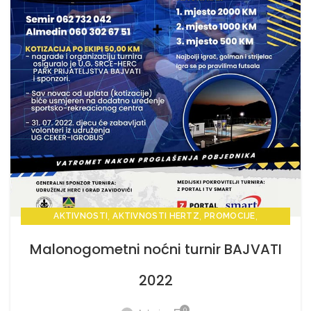
,
,
,
AKTIVNOSTI
AKTIVNOSTI HERTZ
PROMOCIJE
,
,
PROMOCIJE HERTZ
VIJESTI
VIJESTI HERTZ
Malonogometni noćni turnir BAJVATI
2022
0