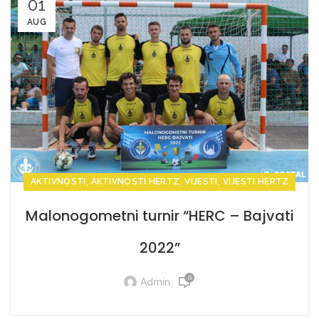
01
AUG
,
,
,
AKTIVNOSTI
AKTIVNOSTI HERTZ
VIJESTI
VIJESTI HERTZ
Malonogometni turnir “HERC – Bajvati
2022”
0
Admin