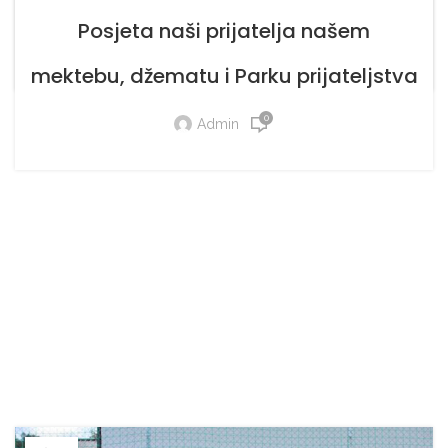
Posjeta naši prijatelja našem
0
Admin
mektebu, džematu i Parku prijateljstva
Bajvati
0
Admin