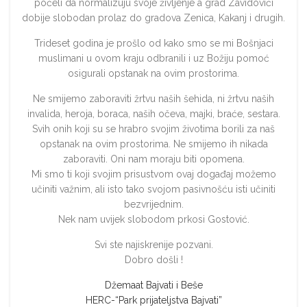
počeli da normalizuju svoje življenje a grad Zavidovići
dobije slobodan prolaz do gradova Zenica, Kakanj i drugih.
Trideset godina je prošlo od kako smo se mi Bošnjaci
muslimani u ovom kraju odbranili i uz Božiju pomoć
osigurali opstanak na ovim prostorima.
Ne smijemo zaboraviti žrtvu naših šehida, ni žrtvu naših
invalida, heroja, boraca, naših očeva, majki, braće, sestara.
Svih onih koji su se hrabro svojim životima borili za naš
opstanak na ovim prostorima. Ne smijemo ih nikada
zaboraviti. Oni nam moraju biti opomena.
Mi smo ti koji svojim prisustvom ovaj događaj možemo
učiniti važnim, ali isto tako svojom pasivnošću isti učiniti
bezvrijednim.
Nek nam uvijek slobodom prkosi Gostović.
Svi ste najiskrenije pozvani.
Dobro došli !
Džemaat Bajvati i Beše
HERC-“Park prijateljstva Bajvati”