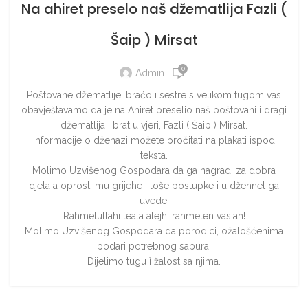
Na ahiret preselo naš džematlija Fazli (
Šaip ) Mirsat
0
Admin
Poštovane džematlije, braćo i sestre s velikom tugom vas
obavještavamo da je na Ahiret preselio naš poštovani i dragi
džematlija i brat u vjeri, Fazli ( Šaip ) Mirsat.
Informacije o dženazi možete pročitati na plakati ispod
teksta.
Molimo Uzvišenog Gospodara da ga nagradi za dobra
djela a oprosti mu grijehe i loše postupke i u džennet ga
uvede.
Rahmetullahi teala alejhi rahmeten vasiah!
Molimo Uzvišenog Gospodara da porodici, ožalošćenima
podari potrebnog sabura.
Dijelimo tugu ì žalost sa njima.