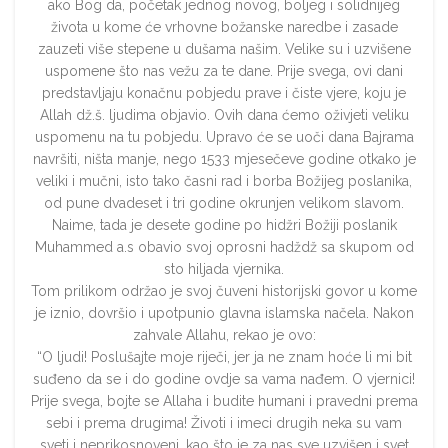
ako Bog da, početak jednog novog, boljeg i solidnijeg
života u kome će vrhovne božanske naredbe i zasade
zauzeti više stepene u dušama našim. Velike su i uzvišene
uspomene što nas vežu za te dane. Prije svega, ovi dani
predstavljaju konačnu pobjedu prave i čiste vjere, koju je
Allah dž.š. ljudima objavio. Ovih dana ćemo oživjeti veliku
uspomenu na tu pobjedu. Upravo će se uoči dana Bajrama
navršiti, ništa manje, nego 1533 mjesečeve godine otkako je
veliki i mučni, isto tako časni rad i borba Božijeg poslanika,
od pune dvadeset i tri godine okrunjen velikom slavom.
Naime, tada je desete godine po hidžri Božiji poslanik
Muhammed a.s obavio svoj oprosni hadždž sa skupom od
sto hiljada vjernika.
Tom prilikom održao je svoj čuveni historijski govor u kome
je iznio, dovršio i upotpunio glavna islamska načela. Nakon
zahvale Allahu, rekao je ovo:
“O ljudi! Poslušajte moje riječi, jer ja ne znam hoće li mi bit
suđeno da se i do godine ovdje sa vama nađem. O vjernici!
Prije svega, bojte se Allaha i budite humani i pravedni prema
sebi i prema drugima! Životi i imeci drugih neka su vam
sveti i neprikosnoveni, kao što je za nas sve uzvišen i svet