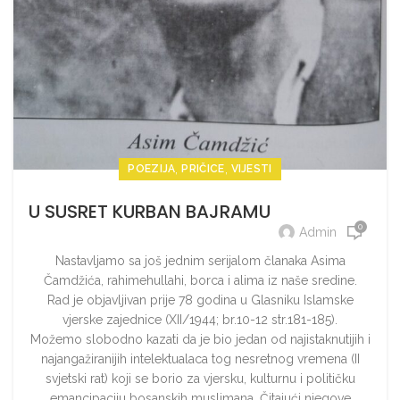
,
,
POEZIJA
PRIČICE
VIJESTI
U SUSRET KURBAN BAJRAMU
0
Admin
Nastavljamo sa još jednim serijalom članaka Asima
Čamdžića, rahimehullahi, borca i alima iz naše sredine.
Rad je objavljivan prije 78 godina u Glasniku Islamske
vjerske zajednice (XII/1944; br.10-12 str.181-185).
Možemo slobodno kazati da je bio jedan od najistaknutijih i
najangažiranijih intelektualaca tog nesretnog vremena (II
svjetski rat) koji se borio za vjersku, kulturnu i političku
emancipaciju bosanskih muslimana. Čitajući njegove