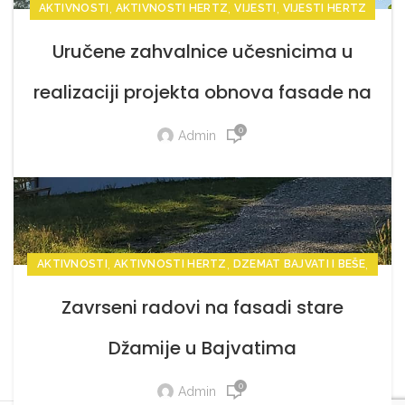
,
,
,
AKTIVNOSTI
AKTIVNOSTI HERTZ
VIJESTI
VIJESTI HERTZ
Uručene zahvalnice učesnicima u
realizaciji projekta obnova fasade na
staroj Džamiji
0
Admin
,
,
,
AKTIVNOSTI
AKTIVNOSTI HERTZ
DZEMAT BAJVATI I BEŠE
,
VIJESTI
VIJESTI HERTZ
Zavrseni radovi na fasadi stare
Džamije u Bajvatima
1
2
3
4
0
Admin