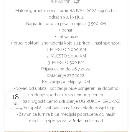
Admin
Malonogometni noćni turnir BAJVATI 2022 koji će biti
održan 30. i 31.jula
Nagradni fond za prva tri mjesta 3.500 KM
+ pehari
+ zahvalnice
+ drugi pokloni iznenađenja koje su priredili naši sponzori.
1. MJESTO 2.000 KM
2. MJESTO 1.000 KM
3. MJESTO 500 KM
Prijava ekipa do 26.7.2022.
Izvlačenje 27.7.2022.
Kotizacija po ekipi 50 KM
-Novac od uplata i kotizacija biće usmjeren na dodatno
uređenje sportsko-rekreacionog centra.
18
31.7.2022. Ugostit ćemo udruženje UG RUKE – IGROKAZ
JUL
koji će upriličili zabavu za naše najmlađe posjetitelje.
-Završnica turnira biće medijski popraćena od naših
medijskih sponzora
ZPortal.ba
tvsmart