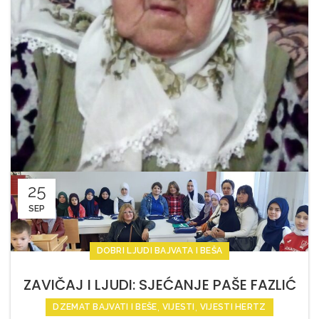
25
SEP
DOBRI LJUDI BAJVATA I BEŠA
ZAVIČAJ I LJUDI: SJEĆANJE PAŠE FAZLIĆ
,
,
DZEMAT BAJVATI I BEŠE
VIJESTI
VIJESTI HERTZ
ROĐ. ŠEHIĆ