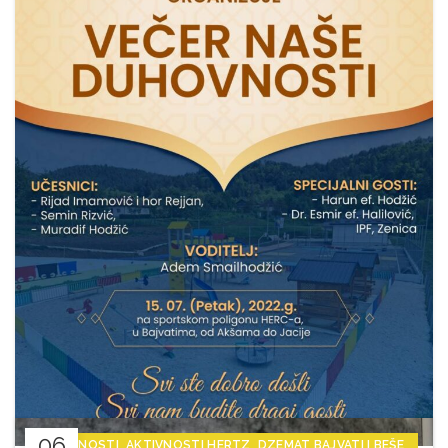
06
,
,
,
AKTIVNOSTI
AKTIVNOSTI HERTZ
DZEMAT BAJVATI I BEŠE