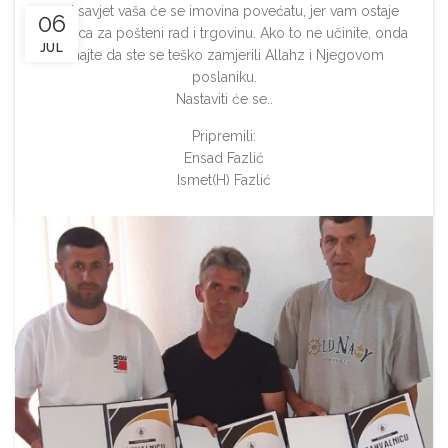
moj savjet vaša će se imovina povećatu, jer vam ostaje
06
glavnica za pošteni rad i trgovinu. Ako to ne učinite, onda
JUL
znajte da ste se teško zamjerili Allahz i Njegovom
poslaniku.
Nastaviti će se..
Pripremili:
Ensad Fazlić
Ismet(H) Fazlić