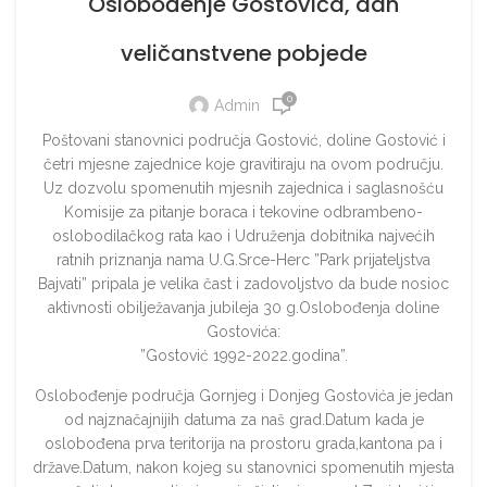
Oslobođenje Gostovića, dan
veličanstvene pobjede
0
Admin
Poštovani stanovnici područja Gostović, doline Gostović i
četri mjesne zajednice koje gravitiraju na ovom području.
Uz dozvolu spomenutih mjesnih zajednica i saglasnošću
Komisije za pitanje boraca i tekovine odbrambeno-
oslobodilačkog rata kao i Udruženja dobitnika najvećih
ratnih priznanja nama U.G.Srce-Herc ”Park prijateljstva
Bajvati” pripala je velika čast i zadovoljstvo da bude nosioc
aktivnosti obilježavanja jubileja 30 g.Oslobođenja doline
Gostovića:
”Gostović 1992-2022.godina”.
Oslobođenje područja Gornjeg i Donjeg Gostovića je jedan
od najznačajnijih datuma za naš grad.Datum kada je
oslobođena prva teritorija na prostoru grada,kantona pa i
države.Datum, nakon kojeg su stanovnici spomenutih mjesta