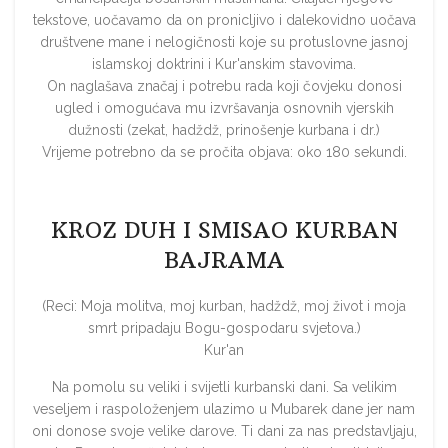
tekstove, uočavamo da on pronicljivo i dalekovidno uočava
društvene mane i nelogičnosti koje su protuslovne jasnoj
islamskoj doktrini i Kur'anskim stavovima.
On naglašava značaj i potrebu rada koji čovjeku donosi
ugled i omogućava mu izvršavanja osnovnih vjerskih
dužnosti (zekat, hadždž, prinošenje kurbana i dr.)
Vrijeme potrebno da se pročita objava: oko 180 sekundi.
KROZ DUH I SMISAO KURBAN
BAJRAMA
(Reci: Moja molitva, moj kurban, hadždž, moj život i moja
smrt pripadaju Bogu-gospodaru svjetova.)
Kur'an
Na pomolu su veliki i svijetli kurbanski dani. Sa velikim
veseljem i raspoloženjem ulazimo u Mubarek dane jer nam
oni donose svoje velike darove. Ti dani za nas predstavljaju,