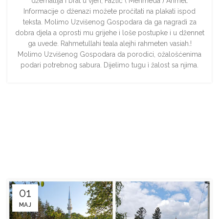
džematlija i brat u vjeri, Fazlić ( Mehmeda ) Ahmet.
Informacije o dženazi možete pročitati na plakati ispod
teksta. Molimo Uzvišenog Gospodara da ga nagradi za
dobra djela a oprosti mu grijehe i loše postupke i u džennet
ga uvede. Rahmetullahi teala alejhi rahmeten vasiah.!
Molimo Uzvišenog Gospodara da porodici, ožalošćenima
podari potrebnog sabura. Dijelimo tugu ì žalost sa njima.
01
MAJ