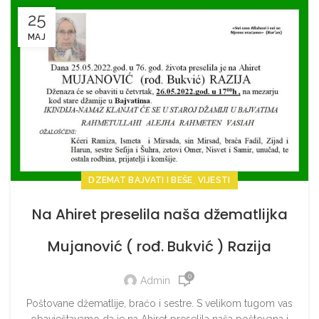
25
MAJ
,
DZEMAT BAJVATI I BEŠE
VIJESTI
Na Ahiret preselila naša džematlijka
Mujanović ( rođ. Bukvić ) Razija
0
Admin
Poštovane džematlije, braćo i sestre. S velikom tugom vas
obavještavamo da je na Ahiret preselila naša poštovana i