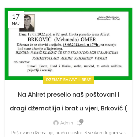
17
MAJ
DZEMAT BAJVATI I BEŠE
Na Ahiret preselio naš poštovani i
dragi džematlija i brat u vjeri, Brković (
Mehmeda ) Omer
0
Admin
Poštovane džematlije, braćo i sestre. S velikom tugom vas