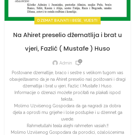
,
DZEMAT BAJVATI I BEŠE
VIJESTI
Na Ahiret preselio džematlija i brat u
vjeri, Fazlić ( Mustafe ) Huso
0
Admin
Poštovane džematlije, braćo i sestre s velikom tugom vas
obavještavamo da je na Ahiret preselio naš poštovani i dragi
džematlija i brat u vjeri, Fazlić ( Mustafe ) Huso.
Informacije o dženazi možete pročitati na plakati ispod
teksta..
Molimo Uzvišenog Gospodara da ga nagradi za dobra
djela a oprosti mu grijehe i loše postupke i u džennet ga
uvede.
Rahmetullahi teala alejhi rahmeten vasiah.!!
Molimo Uzvišenog Gospodara da porodici, ožalošćenima