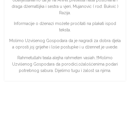
draga džematlijka i sestra u vjeri, Mujanović ( rođ. Bukvić )
Razija.
Informacije o dženazi možete pročitati na plakati ispod
teksta.
Molimo Uzvišenog Gospodara da je nagradi za dobra djela
a oprosti joj grijehe i loše postupke i u džennet je uvede.
Rahmetullahi teala alejha rahmeten vasiah..!!Molimo
Uzvišenog Gospodara da porodici,ožalošćenima podari
potrebnog sabura. Dijelimo tugu ì žalost sa njima.