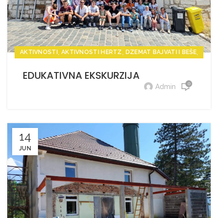
,
,
,
AKTIVNOSTI
AKTIVNOSTI HERTZ
DZEMAT BAJVATI I BEŠE
,
VIJESTI
VIJESTI HERTZ
EDUKATIVNA EKSKURZIJA
0
Admin
14
JUN