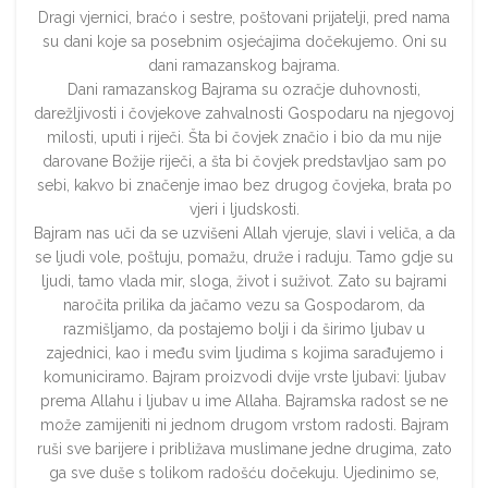
Dragi vjernici, braćo i sestre, poštovani prijatelji, pred nama
su dani koje sa posebnim osjećajima dočekujemo. Oni su
dani ramazanskog bajrama.
Dani ramazanskog Bajrama su ozračje duhovnosti,
darežljivosti i čovjekove zahvalnosti Gospodaru na njegovoj
milosti, uputi i riječi. Šta bi čovjek značio i bio da mu nije
darovane Božije riječi, a šta bi čovjek predstavljao sam po
sebi, kakvo bi značenje imao bez drugog čovjeka, brata po
vjeri i ljudskosti.
Bajram nas uči da se uzvišeni Allah vjeruje, slavi i veliča, a da
se ljudi vole, poštuju, pomažu, druže i raduju. Tamo gdje su
ljudi, tamo vlada mir, sloga, život i suživot. Zato su bajrami
naročita prilika da jačamo vezu sa Gospodarom, da
razmišljamo, da postajemo bolji i da širimo ljubav u
zajednici, kao i među svim ljudima s kojima sarađujemo i
komuniciramo. Bajram proizvodi dvije vrste ljubavi: ljubav
prema Allahu i ljubav u ime Allaha. Bajramska radost se ne
može zamijeniti ni jednom drugom vrstom radosti. Bajram
ruši sve barijere i približava muslimane jedne drugima, zato
ga sve duše s tolikom radošću dočekuju. Ujedinimo se,