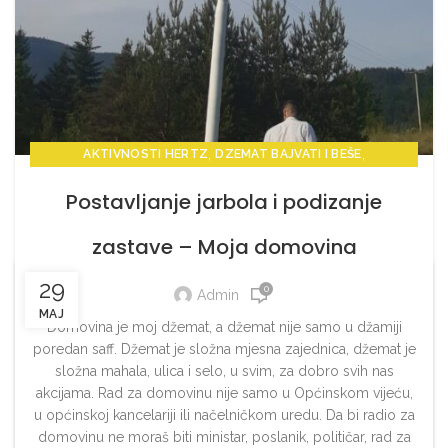
,
,
AKTIVNOSTI HERTZ
DZEMAT BAJVATI I BEŠE
,
OBAVIJESTI HERTZ
VIJESTI HERTZ
Postavljanje jarbola i podizanje
zastave – Moja domovina
29
0
Admin
MAJ
Domovina je moj džemat, a džemat nije samo u džamiji
poredan saff. Džemat je složna mjesna zajednica, džemat je
složna mahala, ulica i selo, u svim, za dobro svih nas
akcijama. Rad za domovinu nije samo u Općinskom vijeću,
u općinskoj kancelariji ili načelničkom uredu. Da bi radio za
domovinu ne moraš biti ministar, poslanik, političar, rad za