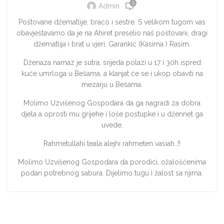
(Kasima ) Rasim
0
Admin
Poštovane džematlije, braćo i sestre. S velikom tugom vas
obavještavamo da je na Ahiret preselio naš poštovani, dragi
džematlija i brat u vjeri, Garankić (Kasima ) Rasim.
Dženaza namaz je sutra, srijeda polazi u 17 i 30h ispred
kuće umrloga u Bešama, a klanjat će se i ukop obaviti na
mezarju u Bešama.
Molimo Uzvišenog Gospodara da ga nagradi za dobra
djela a oprosti mu grijehe i loše postupke i u džennet ga
uvede.
Rahmetullahi teala alejhi rahmeten vasiah..!!
Molimo Uzvišenog Gospodara da porodici, ožalošćenima
podari potrebnog sabura. Dijelimo tugu ì žalost sa njima.