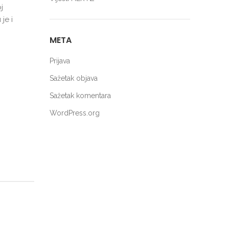
j
je i
META
Prijava
Sažetak objava
Sažetak komentara
WordPress.org