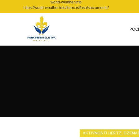
world-weather.info
https://world-weather.info/forecast/usa/sacramento/
POČ
,
AKTIVNOSTI HERTZ
DZEMAT 