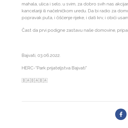
mahala, ulica i selo, u svim, za dobro svih nas akc
kancelariji ili načelničkom uredu. Da bi radio za domo
popravak puta, i čišćenje rijeke, i dati krv, i obići u
Čast da prvi podigne zastavu naše domovine, pripala
Bajvati, 03.06.2022.
HERC-“Park prijateljstva Bajvati”
🇧🇦🇧🇦🇧🇦