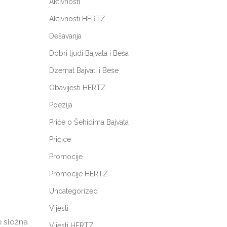
Aktivnosti
Aktivnosti HERTZ
Dešavanja
Dobri ljudi Bajvata i Beša
Dzemat Bajvati i Beše
Obavijesti HERTZ
Poezija
Priče o Šehidima Bajvata
Pričice
Promocije
Promocije HERTZ
Uncategorized
Vijesti
e složna
Vijesti HERTZ