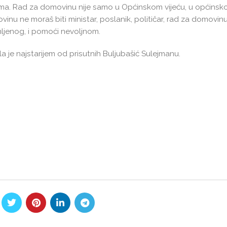
ijama. Rad za domovinu nije samo u Općinskom vijeću, u općinsko
vinu ne moraš biti ministar, poslanik, političar, rad za domovinu 
samljenog, i pomoći nevoljnom.
 je najstarijem od prisutnih Buljubašić Sulejmanu.