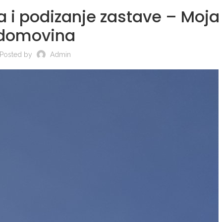
la i podizanje zastave – Moja
domovina
Posted by
Admin