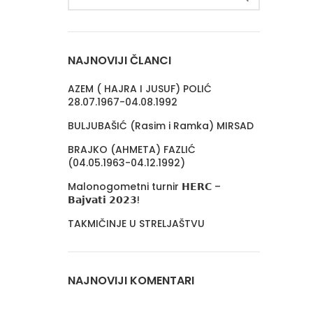
NAJNOVIJI ČLANCI
AZEM ( HAJRA I JUSUF) POLIĆ
28.07.1967-04.08.1992
BULJUBAŠIĆ (Rasim i Ramka) MIRSAD
BRAJKO (AHMETA) FAZLIĆ
(04.05.1963-04.12.1992)
Malonogometni turnir 𝗛𝗘𝗥𝗖 –
𝗕𝗮𝗷𝘃𝗮𝘁𝗶 𝟮𝟬𝟮𝟯!
TAKMIČINJE U STRELJAŠTVU
NAJNOVIJI KOMENTARI