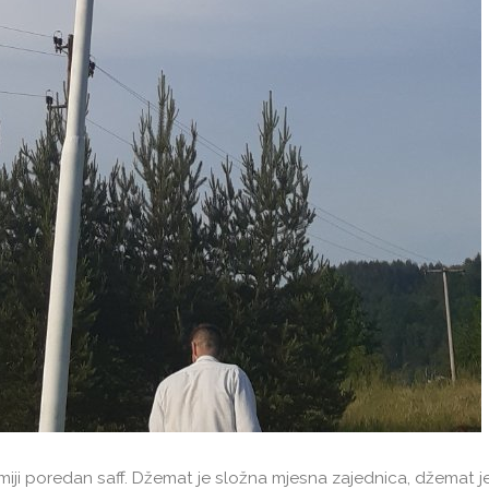
ji poredan saff. Džemat je složna mjesna zajednica, džemat j