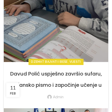
,
DZEMAT BAJVATI I BEŠE
VIJESTI
Davud Polić uspješno završio sufaru,
kur'ansko pismo i započinje učenje u
11
FEB
Kur’anu časnom
Admin