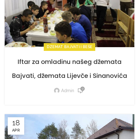
DZEMAT BAJVATI I BEŠE
Iftar za omladinu našeg džemata
Bajvati, džemata Lijevče i Sinanovića
koje doniralo udruženje Dobro.ba
0
Admin
18
APR