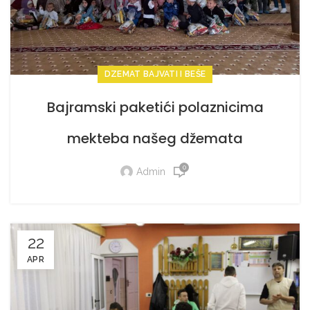
DZEMAT BAJVATI I BEŠE
Bajramski paketići polaznicima
mekteba našeg džemata
0
Admin
22
APR