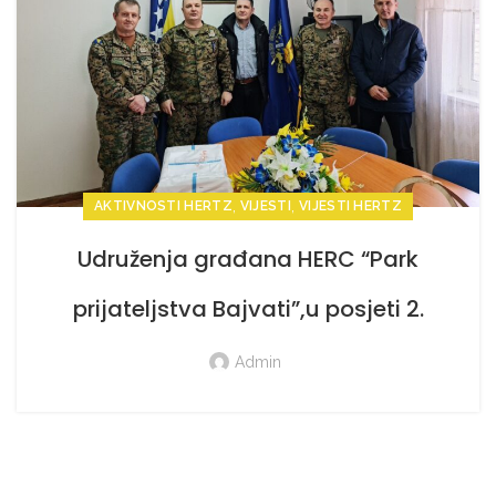
,
,
AKTIVNOSTI HERTZ
VIJESTI
VIJESTI HERTZ
Udruženja građana HERC “Park
prijateljstva Bajvati”,u posjeti 2.
pješadijskom (randžerskom) puku OS
Admin
BiH