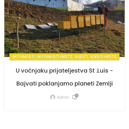
,
,
,
AKTIVNOSTI
AKTIVNOSTI HERTZ
VIJESTI
VIJESTI HERTZ
U voćnjaku prijateljestva St .Luis -
Bajvati poklanjamo planeti Zemlji
pčelinjak!
0
Admin