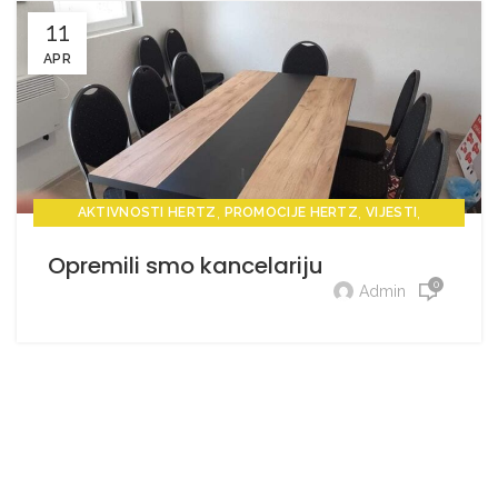
11
APR
,
,
,
AKTIVNOSTI HERTZ
PROMOCIJE HERTZ
VIJESTI
VIJESTI HERTZ
Opremili smo kancelariju
0
Admin