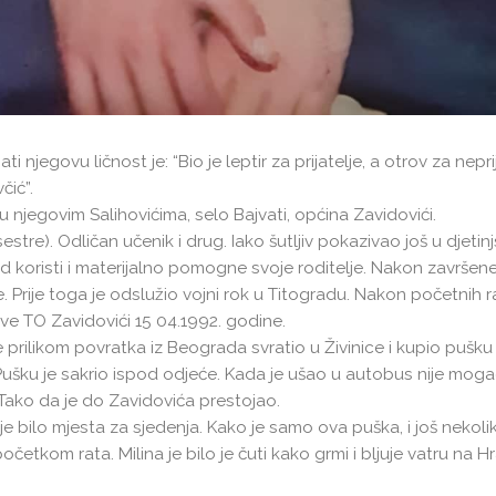
jegovu ličnost je: “Bio je leptir za prijatelje, a otrov za neprij
čić”.
jegovim Salihovićima, selo Bajvati, općina Zavidovići.
estre). Odličan učenik i drug. Iako šutljiv pokazivao još u djetin
d koristi i materijalno pomogne svoje roditelje. Nakon završen
. Prije toga je odslužio vojni rok u Titogradu. Nakon početnih r
ve TO Zavidovići 15 04.1992. godine.
je prilikom povratka iz Beograda svratio u Živinice i kupio pušku
. Pušku je sakrio ispod odjeće. Kada je ušao u autobus nije mog
. Tako da je do Zavidovića prestojao.
r je bilo mjesta za sjedenja. Kako je samo ova puška, i još nekoli
očetkom rata. Milina je bilo je čuti kako grmi i bljuje vatru na