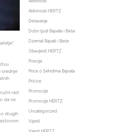
Aktivnosti
Aktivnosti HERTZ
Dešavanja
Dobri ljudi Bajvata i Beša
Dzemat Bajvati i Beše
atelje”.
Obavijesti HERTZ
Poezija
jstvu
e srednje
Priče o Šehidima Bajvata
atnih
Pričice
Promocije
 ručni rad
ao da se
Promocije HERTZ
Uncategorized
ko drugih
 Hrastovom
Vijesti
Vijesti HERTZ