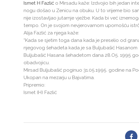
Ismet H Fazlić
o Mirsadu kaže: Izdvojio bih jedan in
nogu došao u Zenicu na obuku. U to vrijeme bio sam
nije izostavljao jutarnje vježbe. Kada bi već iznemo
tempo. On je svojom nevjerovarnom upornošću istrčao
Alija Fazlić za njega kaže:
“Kada se sjetim toga dana kada je preselio od grana
njegovog šehadeta kada je sa Buljubašić Hasanom svo
Buljubašić Hasana šehadetom dana 28.O5. 1995 god. 
obadvojicu.
Mirsad Buljubašić poginuo 31.05.1995. godine na Po
Ukopan na mezarju u Bajvatima.
Pripremio:
Ismet (H) Fazlić