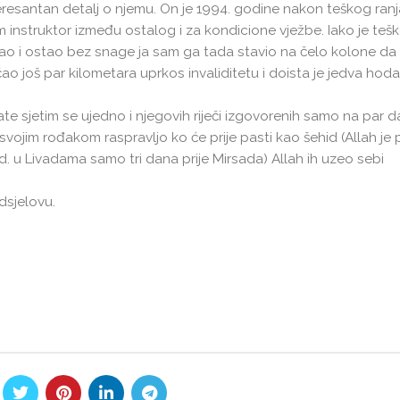
teresantan detalj o njemu. On je 1994. godine nakon teškog ran
 instruktor između ostalog i za kondicione vježbe. Iako je te
gao i ostao bez snage ja sam ga tada stavio na čelo kolone da 
 još par kilometara uprkos invaliditetu i doista je jedva hoda
te sjetim se ujedno i njegovih riječi izgovorenih samo na par 
jim rođakom raspravljo ko će prije pasti kao šehid (Allah je p
u Livadama samo tri dana prije Mirsada) Allah ih uzeo sebi
dsjelovu.