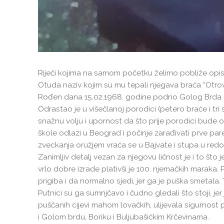
Riječi kojima na samom početku želimo pobliže opisati n
Otuda naziv kojim su mu tepali njegava braća “Otrov
Rođen dana 15.02.1968. godine podno Golog Brda u n
Odrastao je u višečlanoj porodici (petero braće i tri s
snažnu volju i upornost da što prije porodici bude o
škole odlazi u Beograd i počinje zarađivati prve pare
zveckanja oružjem vraća se u Bajvate i stupa u redo
Zanimljiv detalj vezan za njegovu ličnost je i to što 
vrlo dobre izrade plativši je 100. njemačkih maraka
prigiba i da normalno sjedi, jer ga je puška smetala
Putnici su ga sumnjčavo i čudno gledali što stoji, je
puščanih cijevi mahom lovačkih, ulijevala sigurnost p
i Golom brdu, Boriku i Buljubašićkim Krčevinama.