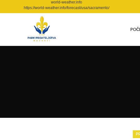
world-weather.info
https://world-weather.info/forecast/usa/sacramento/
POČ
P