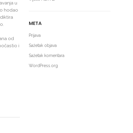
javanja u
ško hodao
diktira
META
o.
Prijava
dana od
očastio i
Sažetak objava
Sažetak komentara
WordPress.org