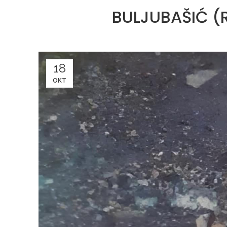
BULJUBAŠIĆ (
18
OKT