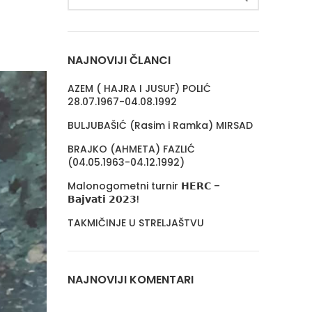
NAJNOVIJI ČLANCI
AZEM ( HAJRA I JUSUF) POLIĆ
28.07.1967-04.08.1992
BULJUBAŠIĆ (Rasim i Ramka) MIRSAD
BRAJKO (AHMETA) FAZLIĆ
(04.05.1963-04.12.1992)
Malonogometni turnir 𝗛𝗘𝗥𝗖 –
𝗕𝗮𝗷𝘃𝗮𝘁𝗶 𝟮𝟬𝟮𝟯!
TAKMIČINJE U STRELJAŠTVU
NAJNOVIJI KOMENTARI