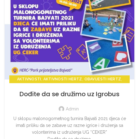
,
,
,
AKTIVNOSTI
AKTIVNOSTI HERTZ
OBAVIJESTI HERTZ
VIJESTI HERTZ
Dođite da se družimo uz Igrobus
Admin
U sklopu malonogometnog turnira Bajvati 2021 djeca će
imati priliku da se zabave uz razne igrice i druženja sa
volonterima iz udruženja UG “CEKER”