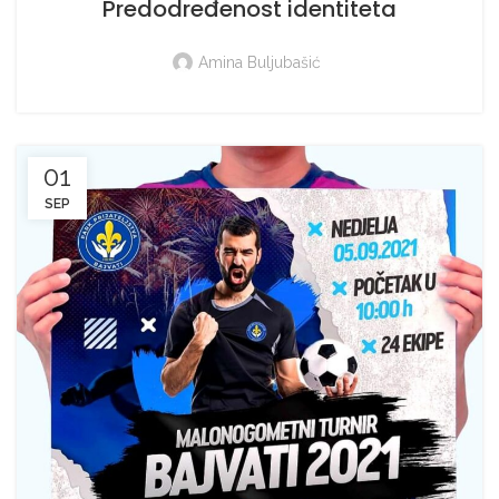
Predodređenost identiteta
Amina Buljubašić
01
SEP