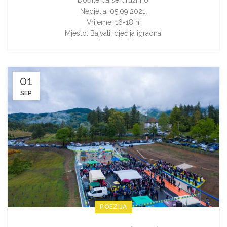
Dođite da se družimo.
Nedjelja, 05.09.2021.
Vrijeme: 16-18 h!
Mjesto: Bajvati, dječija igraona!
01
SEP
POEZIJA