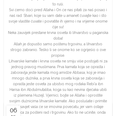
to ruši.
Svi ćemo doći pred Allaha i On će nas pitati za naš posao i
naš rad. Stvari, koje su vam date u amanet čuvajte kao i što
svoje vlastite čuvate i povratite ih vjerno i na vrijeme onome
čije su!
Neka zauvijek prestane krvna osveta ili lihvarstvo u paganska
doba!
Allah je dopustio samo poštenu trgovinu, a lihvarstvo
strogo zabranio. Teško li se onome ko se ogriješio o ove
propise.
Lihvarske kamate i krvna osveta ne smiju više postojati ni za
jednog pravog muslimana. Prva kamata koja se oprašta i
zaboravlja jeste kamata mog amidže Abbasa, koji je imao
mnogo dužnika, a prva krvna osveta koja se zaboravlja i
oprašta jeste osveta za ubistvo mog rođaka Rebi'a ibn
Harisa ibn Abdulmutaliba, koga su kao nevina dječaka ubili
iz plemena Huzejl. Vjernici, bojte se Allaha i oprostite
svojim dužnicima lihvarske kamate. Ako poslušate i primite
moj savjet vaša će se imovina povećatu, jer vam ostaje
06
glavnica za pošteni rad i trgovinu. Ako to ne učinite, onda