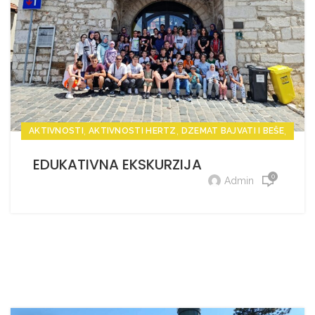
,
,
,
AKTIVNOSTI
AKTIVNOSTI HERTZ
DZEMAT BAJVATI I BEŠE
,
VIJESTI
VIJESTI HERTZ
EDUKATIVNA EKSKURZIJA
0
Admin