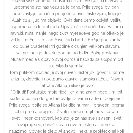
zauzeti više stepene u dušama našim. Velike su i uzvišene
uspomene što nas vežu za te dane. Prije svega, ovi dani
predstavljaju konačnu pobjedu prave i čiste vjere, koju je
Allah dž.š. ljudima objavio. Ovih dana ćemo oživjeti veliku
uspomenu na tu pobjedu. Upravo će se uoči dana Bajrama
navršiti, ništa manje, nego 1533 mjesečeve godine otkako je
veliki i mučni, isto tako časni rad i borba Božijeg poslanika,
od pune dvadeset i tri godine okrunjen velikom slavom.
Naime, tada je desete godine po hidžri Božiji poslanik
Muhammed a.s obavio svoj oprosni hadždž sa skupom od
sto hiljada vjernika.
Tom prilikom održao je svoj čuveni historijski govor u kome
je iznio, dovršio i upotpunio glavna islamska načela. Nakon
zahvale Allahu, rekao je ovo:
“O ljudi! Poslušajte moje riječi, jer ja ne znam hoće li mi bit
suđeno da se i do godine ovdje sa vama nađem. O vjernici!
Prije svega, bojte se Allaha i budite humani i pravedni prema
sebi i prema drugima! Životi i imeci drugih neka su vam
sveti i neprikosnoveni, kao što je za nas sve uzvišen i svet
ovaj mjesec, današnji dan i ovo mjesto na kome se
nalazimo. Čovjek je djelo Allahovo i neka je proklet onaj koji