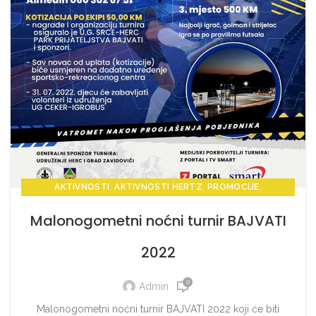
,
,
,
AKTIVNOSTI
AKTIVNOSTI HERTZ
PROMOCIJE
,
,
PROMOCIJE HERTZ
VIJESTI
VIJESTI HERTZ
Malonogometni noćni turnir BAJVATI
2022
0
Admin
Malonogometni noćni turnir BAJVATI 2022 koji će biti