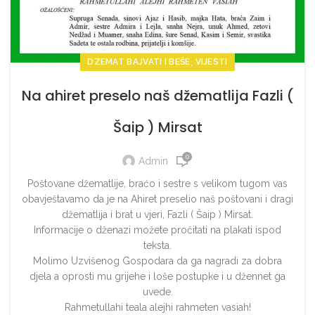
,
DZEMAT BAJVATI I BEŠE
VIJESTI
Na ahiret preselo naš džematlija Fazli (
Šaip ) Mirsat
0
Admin
Poštovane džematlije, braćo i sestre s velikom tugom vas
obavještavamo da je na Ahiret preselio naš poštovani i dragi
džematlija i brat u vjeri, Fazli ( Šaip ) Mirsat.
Informacije o dženazi možete pročitati na plakati ispod
teksta.
Molimo Uzvišenog Gospodara da ga nagradi za dobra
djela a oprosti mu grijehe i loše postupke i u džennet ga
uvede.
Rahmetullahi teala alejhi rahmeten vasiah!