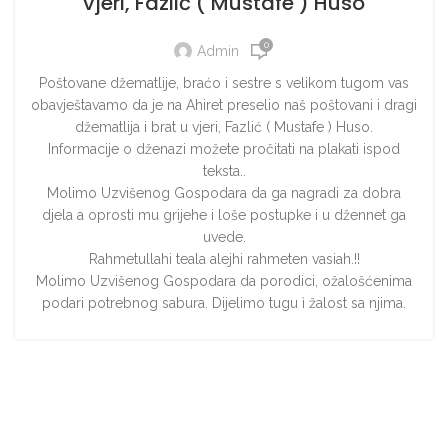
vjeri, Fazlić ( Mustafe ) Huso
0
Admin
Poštovane džematlije, braćo i sestre s velikom tugom vas
obavještavamo da je na Ahiret preselio naš poštovani i dragi
džematlija i brat u vjeri, Fazlić ( Mustafe ) Huso.
Informacije o dženazi možete pročitati na plakati ispod
teksta..
Molimo Uzvišenog Gospodara da ga nagradi za dobra
djela a oprosti mu grijehe i loše postupke i u džennet ga
uvede.
Rahmetullahi teala alejhi rahmeten vasiah.!!
Molimo Uzvišenog Gospodara da porodici, ožalošćenima
podari potrebnog sabura. Dijelimo tugu ì žalost sa njima.