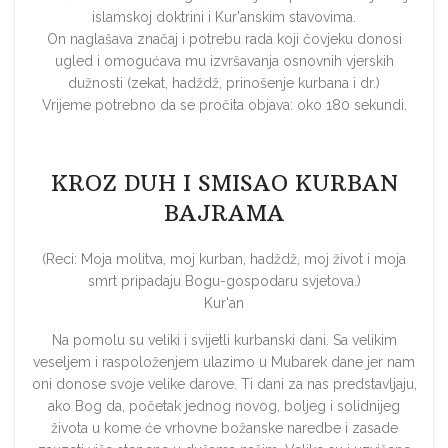
islamskoj doktrini i Kur'anskim stavovima.
On naglašava značaj i potrebu rada koji čovjeku donosi
ugled i omogućava mu izvršavanja osnovnih vjerskih
dužnosti (zekat, hadždž, prinošenje kurbana i dr.)
Vrijeme potrebno da se pročita objava: oko 180 sekundi.
KROZ DUH I SMISAO KURBAN
BAJRAMA
(Reci: Moja molitva, moj kurban, hadždž, moj život i moja
smrt pripadaju Bogu-gospodaru svjetova.)
Kur'an
Na pomolu su veliki i svijetli kurbanski dani. Sa velikim
veseljem i raspoloženjem ulazimo u Mubarek dane jer nam
oni donose svoje velike darove. Ti dani za nas predstavljaju,
ako Bog da, početak jednog novog, boljeg i solidnijeg
života u kome će vrhovne božanske naredbe i zasade