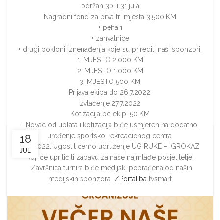
održan 30. i 31.jula
Nagradni fond za prva tri mjesta 3.500 KM
+ pehari
+ zahvalnice
+ drugi pokloni iznenađenja koje su priredili naši sponzori.
1. MJESTO 2.000 KM
2. MJESTO 1.000 KM
3. MJESTO 500 KM
Prijava ekipa do 26.7.2022.
Izvlačenje 27.7.2022.
Kotizacija po ekipi 50 KM
-Novac od uplata i kotizacija biće usmjeren na dodatno
uređenje sportsko-rekreacionog centra.
18
31.7.2022. Ugostit ćemo udruženje UG RUKE – IGROKAZ
JUL
koji će upriličili zabavu za naše najmlađe posjetitelje.
-Završnica turnira biće medijski popraćena od naših
medijskih sponzora
ZPortal.ba
tvsmart