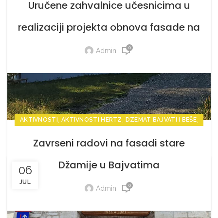
Uručene zahvalnice učesnicima u
realizaciji projekta obnova fasade na
staroj Džamiji
0
Admin
,
,
,
AKTIVNOSTI
AKTIVNOSTI HERTZ
DZEMAT BAJVATI I BEŠE
,
VIJESTI
VIJESTI HERTZ
Zavrseni radovi na fasadi stare
Džamije u Bajvatima
06
JUL
0
Admin