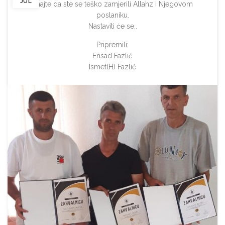
JUL
znajte da ste se teško zamjerili Allahz i Njegovom
poslaniku.
Nastaviti će se..
Pripremili:
Ensad Fazlić
Ismet(H) Fazlić