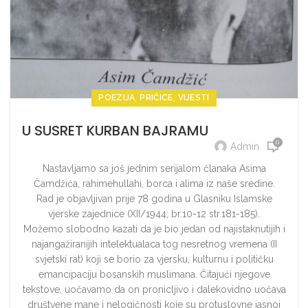
,
,
POEZIJA
PRIČICE
VIJESTI
U SUSRET KURBAN BAJRAMU
0
Admin
Nastavljamo sa još jednim serijalom članaka Asima
Čamdžića, rahimehullahi, borca i alima iz naše sredine.
Rad je objavljivan prije 78 godina u Glasniku Islamske
vjerske zajednice (XII/1944; br.10-12 str.181-185).
Možemo slobodno kazati da je bio jedan od najistaknutijih i
najangažiranijih intelektualaca tog nesretnog vremena (II
svjetski rat) koji se borio za vjersku, kulturnu i političku
emancipaciju bosanskih muslimana. Čitajući njegove
tekstove, uočavamo da on pronicljivo i dalekovidno uočava
društvene mane i nelogičnosti koje su protuslovne jasnoj