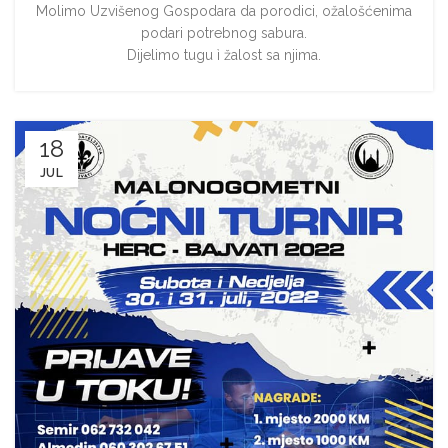
Molimo Uzvišenog Gospodara da porodici, ožalošćenima
podari potrebnog sabura.
Dijelimo tugu ì žalost sa njima.
18
JUL