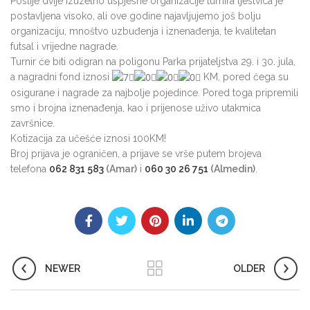
Poslije dvije izuzetno uspješne organizacije turnira ljestvica je
postavljena visoko, ali ove godine najavljujemo još bolju
organizaciju, mnoštvo uzbuđenja i iznenađenja, te kvalitetan
futsal i vrijedne nagrade.
Turnir će biti odigran na poligonu Parka prijateljstva 29. i 30. jula,
a nagradni fond iznosi
KM, pored čega su
osigurane i nagrade za najbolje pojedince. Pored toga pripremili
smo i brojna iznenađenja, kao i prijenose uživo utakmica
završnice.
Kotizacija za učešće iznosi 100KM!
Broj prijava je ograničen, a prijave se vrše putem brojeva
telefona
062 831 583
(Amar)
i
060 30 26 751
(Almedin)
.
NEWER
OLDER