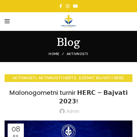
Blog
HOME
AKTIVNOSTI
,
,
,
AKTIVNOSTI
AKTIVNOSTI HERTZ
DZEMAT BAJVATI I BEŠE
,
,
,
,
OBAVIJESTI HERTZ
PROMOCIJE
PROMOCIJE HERTZ
VIJESTI
Malonogometni turnir 𝗛𝗘𝗥𝗖 – 𝗕𝗮𝗷𝘃𝗮𝘁𝗶
VIJESTI HERTZ
𝟮𝟬𝟮𝟯!
Admin
08
JUL