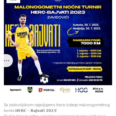
Sa zadovoljstvom najavljujemo treće izdanje malonogometnog
turnira 𝗛𝗘𝗥𝗖 – 𝗕𝗮𝗷𝘃𝗮𝘁𝗶 𝟮𝟬𝟮𝟯!